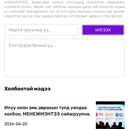
АНХААРУУЛГА: Уншигчдын бичсэн сэтгэгдэлд room24.mn хариуцлага
хүлээхгүй болно. Манай сайт ХХЗХ-ны журмын дагуу зүй зохисгүй зарим
үг, хэллэгийг хязгаарласан тул Та сэтгэгдэл бичихдээ бусдын эрх ашгийг
хүндэтгэн үзнэ үү. Хэм хэмжээ зөрчсөн сэтгэгдлийг админ устгах эрхтэй.
ИЛГЭЭХ
Холбоотой мэдээ
Илүү олон амь аврахын тулд уялдаа
холбоо, МЕНЕЖМЭНТЭЭ сайжруулна.
2026-06-20