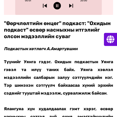
"Өөрчлөлтийн өнцөг" подкаст: "Охидын
подкаст" өсвөр насныхны итгэлийг
олсон мэдээллийн суваг
Подкастын хөтлөгч А.Амартүвшин
Түүнийг Уянга гэдэг. Охидын подкастын Уянга
гэвэл та илүү таних байх. Уянга хэвлэл
мэдээллийн салбарын залуу сэтгүүлчдийн нэг.
Тэр шинэхэн сэтгүүлч байхаасаа хүний эрхийн
сэдвийг тууштай мэдээлж, сурвалжилж байсан
.
Ялангуяа хүн худалдаалах гэмт хэрэг, өсвөр
насныхны сэтгэл зүй, охид эмэгтэйчүүдийн