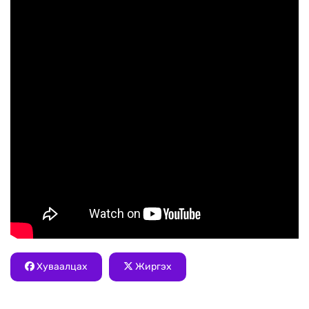
Хуваалцах
Жиргэх