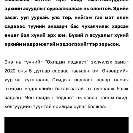
эрхийн асуудлыг сурвалжилсан нь олонтой. Эдийн
засаг, уул уурхай, улс төр, нийгэм гэх мэт олон
сэдвээс түүний анзаарч бас чухалчилж харсан
өнцөг бол хүний эрх юм. Бүхий л асуудлыг хүний
эрхийн мэдрэмжтэй мэдээлэхийг тэр зорьсон.
Энэ нь түүнийг “Охидын подкаст” эхлүүлэх замыг
2022 оны 8 дугаар сараас тавьсан юм. Өнөөдрийн
хүртэл хугацаанд Охидын подкаст өсвөр насны
охидын мэдээллийн баталгаатай эх сурвалж болж
чадсан. Мөн охидын подкаст нь өсвөр насны охид,
хөвгүүдийн түүнтэй ярилцах суваг болжээ.