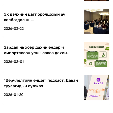
Эх дэлхийн цагт оролцохын ач
холбогдол нь ...
2026-03-22
Зардал нь хоёр дахин өндөр ч
импортлосон усны саваа дахин
боловсруулж дотооддоо ашиглаж
2026-02-01
байна
"Өөрчлөлтийн өнцөг" подкаст: Даван
туулагчдын сүлжээ
2026-01-20