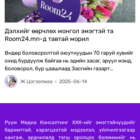
Дэлхийг өөрчлөх монгол эмэгтэй та
Room24.mn-д тавтай морил
Өндөр боловсролтой оюутнуудын 70 гаруй хувийг
охид бүрдүүлж байгаа нь эдийн засаг, эрүүл мэнд,
боловсрол, бүр цаашлаад Засгийн газарт
эмэгтэйчүүдийн оролцоо өргөжиж, эрх тэгш
Ж.Цогзолмаа
·
2025-06-14
нийгмийг бүтээх найдвар төрүүлж байна
Рүүм Медиа Консалтинг ХХК-ийг эмэгтэйчүүдийг
баримттай, хэрэгцээтэй мэдээлэл, үйлчилгээгээр
хангаж, ардчилалд тэгш оролцох боломжийг нь