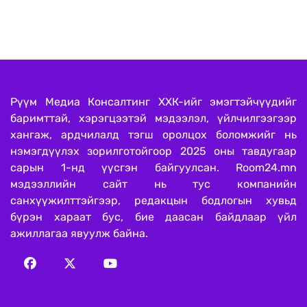
Рүүм Медиа Консалтинг ХХК-ийг эмэгтэйчүүдийг
баримттай, хэрэгцээтэй мэдээлэл, үйлчилгээгээр
хангаж, ардчилалд тэгш оролцох боломжийг нь
нэмэгдүүлэх зорилготойгоор 2025 оны тавдугаар
сарын 1-нд үүсгэн байгуулсан. Room24.mn
мэдээллийн сайт нь тус компанийн
санхүүжилттэйгээр, редакцын бодлогын хувьд
бүрэн хараат бус, бие даасан байдлаар үйл
ажиллагаа явуулж байна.