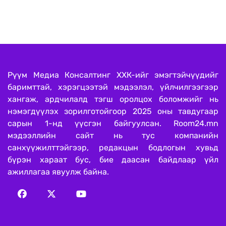
Рүүм Медиа Консалтинг ХХК-ийг эмэгтэйчүүдийг
баримттай, хэрэгцээтэй мэдээлэл, үйлчилгээгээр
хангаж, ардчилалд тэгш оролцох боломжийг нь
нэмэгдүүлэх зорилготойгоор 2025 оны тавдугаар
сарын 1-нд үүсгэн байгуулсан. Room24.mn
мэдээллийн сайт нь тус компанийн
санхүүжилттэйгээр, редакцын бодлогын хувьд
бүрэн хараат бус, бие даасан байдлаар үйл
ажиллагаа явуулж байна.