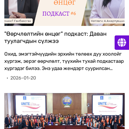
"Өөрчлөлтийн өнцөг" подкаст: Даван
туулагчдын сүлжээ
Охид, эмэгтэйчүүдийн эрхийн төлөөх дуу хоолойг
хүргэж, эерэг өөрчлөлт, түүхийн тухай подкастаар
хүргэдэг билээ. Энэ удаа жендэрт суурилсан
хүчирхийлэл, хүний наймааны хохирогч охид,
·
2026-01-20
эмэгтэйүүдийн дуу хоолойг нэгтгэж, тэдний
эрхийг хамгаалах, нийгмийн оролцоог нэмэгдүүлэх
зорилготой "Даван туулагчдын сүлжээ" сайн дурын
бүлгийн талаар "Хүйсийн тэгш эрх төв" ТББ-ын
тэргүүн Г.Ганбаясгахтай ярилцлаа.