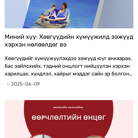
Миний хүү: Хөвгүүдийн хүмүүжилд ээжүүд
хэрхэн нөлөөлдөг вэ
Хөвгүүдийг хүмүүжүүлэхдээ ээжүүд юуг анхаарах,
бас зайлсхийх, тэдний онцлогт нийцүүлэн хэрхэн
харилцах, хүндлэл, хайрыг мэддэг сайн эр болгон
өсгөх, аав нь хол байдаг эсвэл ганц бие ээж бол
·
2025-06-09
хүүгээ өсгөхдөө юуг мэдвэл зохих талаар өгүүлнэ.