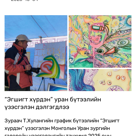
өдрийн хуралдаанаар хурлын бэлтгэл ажлыг
эрчимжүүлэх хүрээнд шаардлагатай чухал
шийдвэрүүд гаргасан байна.
“Эгшигт хүрдэн” уран бүтээлийн
үзэсгэлэн дэлгэгдлээ
Зураач Т.Хулангийн график бүтээлийн “Эгшигт
хүрдэн” үзэсгэлэн Монголын Уран зургийн
галерейн үзэсгэлэнгийн танхимд 2025 оны