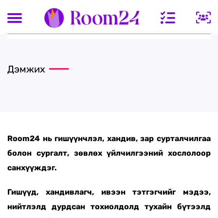
Дэмжих
Room24 нь гишүүнчлэл, хандив, зар сурталчилгаа
болон сургалт, зөвлөх үйлчилгээний хослолоор
санхүүждэг.
Гишүүд, хандивлагч, ивээн тэтгэгчийг мэдээ,
нийтлэлд дурдсан тохиолдолд тухайн бүтээлд