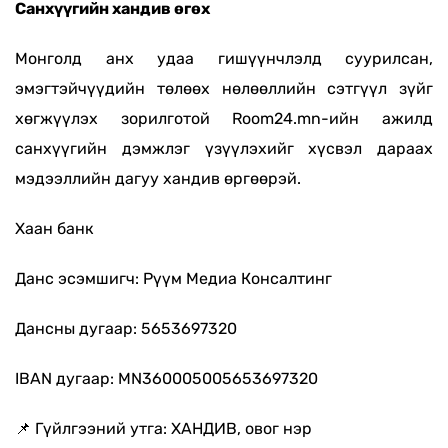
Санхүүгийн хандив өгөх
Монголд анх удаа гишүүнчлэлд суурилсан,
эмэгтэйчүүдийн төлөөх нөлөөллийн сэтгүүл зүйг
хөгжүүлэх зорилготой Room24.mn-ийн ажилд
санхүүгийн дэмжлэг үзүүлэхийг хүсвэл дараах
мэдээллийн дагуу хандив өргөөрэй.
Хаан банк
Данс эсэмшигч: Рүүм Медиа Консалтинг
Дансны дугаар: 5653697320
IBAN дугаар: MN360005005653697320
📌 Гүйлгээний утга: ХАНДИВ, овог нэр