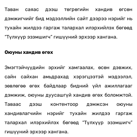
Таван саяас дээш төгрөгийн хандив өгсөн
дэмжигчийг бид мэдээллийн сайт дээрээ нэрийг нь
тухайн жилдээ гаргаж талархал илэрхийлэх бөгөөд
“Түлхүүр эзэмшигч” гишүүний эрхээр хангана.
Оюуны хандив өгөх
Эмэгтэйчүүдийн эрхийг хамгаалах, өсөн дэвжих,
сайн сайхан амьдрахад хэрэгцээтэй мэдээлэл,
зөвлөгөө өгөх байдлаар бидний үйл ажиллагааг
дэмжиж, оюуны дуусашгүй хандив өгөх боломжтой.
Таваас дээш контентоор дэмжсэн оюуны
хандивлагчийн нэрийг тухайн жилдээ гаргаж
талархал илэрхийлэх бөгөөд “Түлхүүр эзэмшигч”
гишүүний эрхээр хангана.