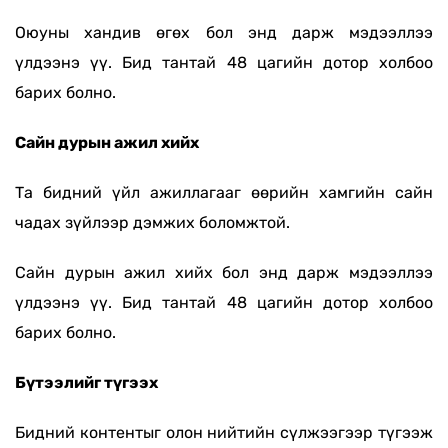
Оюуны хандив өгөх бол энд дарж мэдээллээ
үлдээнэ үү. Бид тантай 48 цагийн дотор холбоо
барих болно.
Сайн дурын ажил хийх
Та бидний үйл ажиллагааг өөрийн хамгийн сайн
чадах зүйлээр дэмжих боломжтой.
Сайн дурын ажил хийх бол энд дарж мэдээллээ
үлдээнэ үү. Бид тантай 48 цагийн дотор холбоо
барих болно.
Бүтээлийг түгээх
Бидний контентыг олон нийтийн сүлжээгээр түгээж