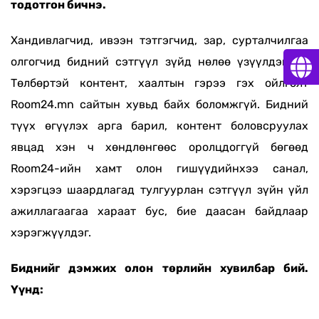
тодотгон бичнэ.
Хандивлагчид, ивээн тэтгэгчид, зар, сурталчилгаа
олгогчид бидний сэтгүүл зүйд нөлөө үзүүлдэггүй.
Төлбөртэй контент, хаалтын гэрээ гэх ойлголт
Room24.mn сайтын хувьд байх боломжгүй. Бидний
түүх өгүүлэх арга барил, контент боловсруулах
явцад хэн ч хөндлөнгөөс оролцдоггүй бөгөөд
Room24-ийн хамт олон гишүүдийнхээ санал,
хэрэгцээ шаардлагад тулгуурлан сэтгүүл зүйн үйл
ажиллагаагаа хараат бус, бие даасан байдлаар
хэрэгжүүлдэг.
Биднийг дэмжих олон төрлийн хувилбар бий.
Үүнд: