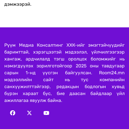
дэмжээрэй.
Рүүм Медиа Консалтинг ХХК-ийг эмэгтэйчүүдийг
баримттай, хэрэгцээтэй мэдээлэл, үйлчилгээгээр
хангаж, ардчилалд тэгш оролцох боломжийг нь
нэмэгдүүлэх зорилготойгоор 2025 оны тавдугаар
сарын 1-нд үүсгэн байгуулсан. Room24.mn
мэдээллийн сайт нь тус компанийн
санхүүжилттэйгээр, редакцын бодлогын хувьд
бүрэн хараат бус, бие даасан байдлаар үйл
ажиллагаа явуулж байна.