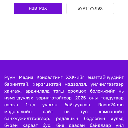
НЭВТРЭХ
БҮРТГҮҮЛЭХ
Рүүм Медиа Консалтинг ХХК-ийг эмэгтэйчүүдийг
баримттай, хэрэгцээтэй мэдээлэл, үйлчилгээгээр
хангаж, ардчилалд тэгш оролцох боломжийг нь
нэмэгдүүлэх зорилготойгоор 2025 оны тавдугаар
сарын 1-нд үүсгэн байгуулсан. Room24.mn
мэдээллийн сайт нь тус компанийн
санхүүжилттэйгээр, редакцын бодлогын хувьд
бүрэн хараат бус, бие даасан байдлаар үйл