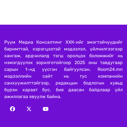
Рүүм Медиа Консалтинг ХХК-ийг эмэгтэйчүүдийг
баримттай, хэрэгцээтэй мэдээлэл, үйлчилгээгээр
хангаж, ардчилалд тэгш оролцох боломжийг нь
нэмэгдүүлэх зорилготойгоор 2025 оны тавдугаар
сарын 1-нд үүсгэн байгуулсан. Room24.mn
мэдээллийн сайт нь тус компанийн
санхүүжилттэйгээр, редакцын бодлогын хувьд
бүрэн хараат бус, бие даасан байдлаар үйл
ажиллагаа явуулж байна.