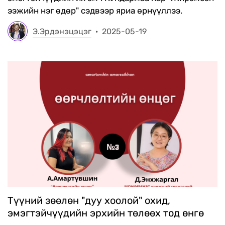
ээжийн нэг өдөр" сэдвээр яриа өрнүүллээ.
Э.Эрдэнэцэцэг
·
2025-05-19
Түүний зөөлөн "дуу хоолой" охид,
эмэгтэйчүүдийн эрхийн төлөөх тод өнгө