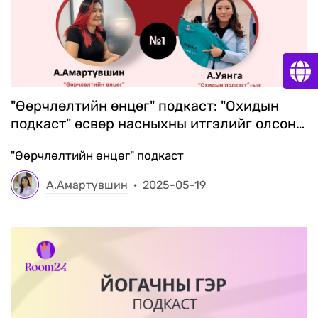
"Өөрчлөлтийн өнцөг" подкаст: "Охидын
подкаст" өсвөр насныхны итгэлийг олсон
мэдээллийн суваг
"Өөрчлөлтийн өнцөг" подкаст
А.Амартүвшин
·
2025-05-19