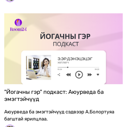
"Йогачны гэр" подкаст: Аюурведа ба
эмэгтэйчүүд
Аюурведа ба эмэгтэйчүүд сэдвээр А.Болортуяа
багштай ярилцлаа.