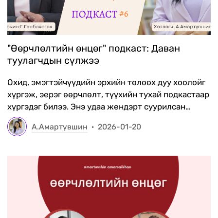
"Өөрчлөлтийн өнцөг" подкаст: Даван
туулагчдын сүлжээ
Охид, эмэгтэйчүүдийн эрхийн төлөөх дуу хоолойг
хүргэж, эерэг өөрчлөлт, түүхийн тухай подкастаар
хүргэдэг билээ. Энэ удаа жендэрт суурилсан
хүчирхийлэл, хүний наймааны хохирогч охид,
А.Амартүвшин
·
2026-01-20
эмэгтэйүүдийн дуу хоолойг нэгтгэж, тэдний
эрхийг хамгаалах, нийгмийн оролцоог нэмэгдүүлэх
зорилготой "Даван туулагчдын сүлжээ" сайн дурын
бүлгийн талаар "Хүйсийн тэгш эрх төв" ТББ-ын
тэргүүн Г.Ганбаясгахтай ярилцлаа.