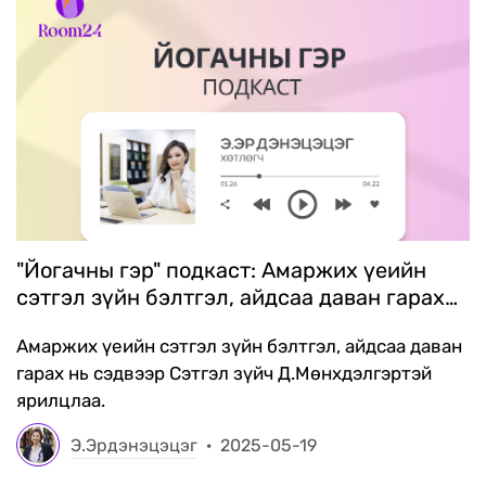
"Йогачны гэр" подкаст: Амаржих үеийн
сэтгэл зүйн бэлтгэл, айдсаа даван гарах
нь
Амаржих үеийн сэтгэл зүйн бэлтгэл, айдсаа даван
гарах нь сэдвээр Сэтгэл зүйч Д.Мөнхдэлгэртэй
ярилцлаа.
Э.Эрдэнэцэцэг
·
2025-05-19