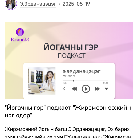
Э.Эрдэнэцэцэг
·
2025-05-19
"Йогачны гэр" подкаст "Жирэмсэн ээжийн
нэг өдөр"
Жирэмсэний йогын багш Э.Эрдэнэцэцэг, Эх барих
эмэгтэйчүүдийн их эмч Г.Ундармаа нар "Жирэмсэн