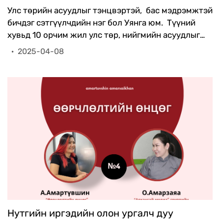
фронтоор давшаасай гэж хүсдэг
Улс төрийн асуудлыг тэнцвэртэй, бас мэдрэмжтэй
бичдэг сэтгүүлчдийн нэг бол Уянга юм. Түүний
хувьд 10 орчим жил улс төр, нийгмийн асуудлыг
тууштай сурвалжилж байна.
·
2025-04-08
Нутгийн иргэдийн олон ургалч дуу