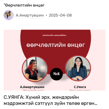
"Өөрчлөлтийн өнцөг
А.Амартүвшин
·
2025-04-08
С.УЯНГА: Хүний эрх, жендэрийн
мэдрэмжтэй сэтгүүл зүйн төлөө өргөн