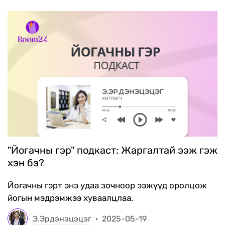
"Йогачны гэр" подкаст: Жаргалтай ээж гэж
хэн бэ?
Йогачны гэрт энэ удаа зочноор ээжүүд оролцож
йогын мэдрэмжээ хуваалцлаа.
Э.Эрдэнэцэцэг
·
2025-05-19