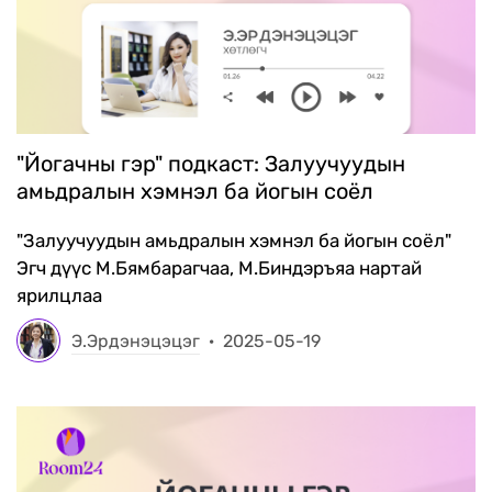
"Йогачны гэр" подкаст: Залуучуудын
амьдралын хэмнэл ба йогын соёл
"Залуучуудын амьдралын хэмнэл ба йогын соёл"
Эгч дүүс М.Бямбарагчаа, М.Биндэръяа нартай
ярилцлаа
Э.Эрдэнэцэцэг
·
2025-05-19