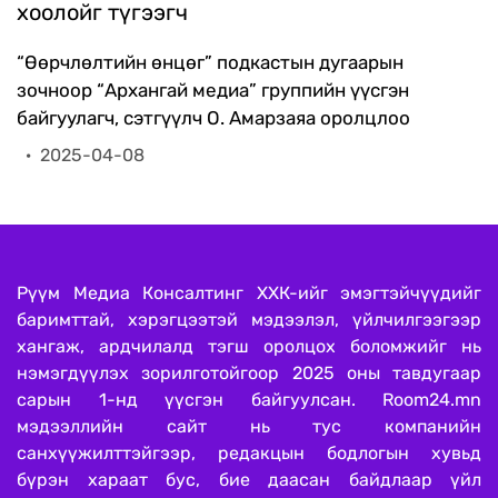
хоолойг түгээгч
“Өөрчлөлтийн өнцөг” подкастын дугаарын
зочноор “Архангай медиа” группийн үүсгэн
байгуулагч, сэтгүүлч О. Амарзаяа оролцлоо
·
2025-04-08
Рүүм Медиа Консалтинг ХХК-ийг эмэгтэйчүүдийг
баримттай, хэрэгцээтэй мэдээлэл, үйлчилгээгээр
хангаж, ардчилалд тэгш оролцох боломжийг нь
нэмэгдүүлэх зорилготойгоор 2025 оны тавдугаар
сарын 1-нд үүсгэн байгуулсан. Room24.mn
мэдээллийн сайт нь тус компанийн
санхүүжилттэйгээр, редакцын бодлогын хувьд
бүрэн хараат бус, бие даасан байдлаар үйл