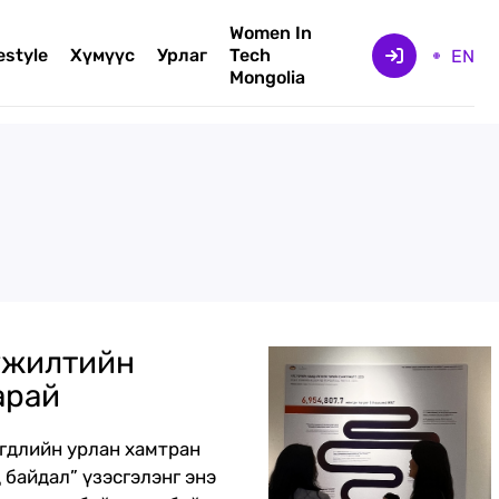
Women In
estyle
Хүмүүс
Урлаг
Tech
EN
Mongolia
үжилтийн
арай
өгдлийн урлан хамтран
 байдал” үзэсгэлэнг энэ