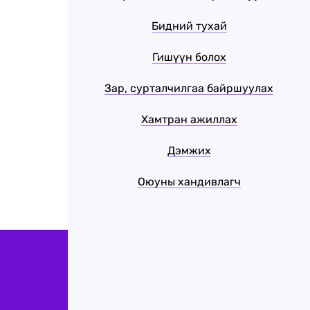
Бидний тухай
Гишүүн болох
Зар, сурталчилгаа байршуулах
Хамтран ажиллах
Дэмжих
Оюуны хандивлагч