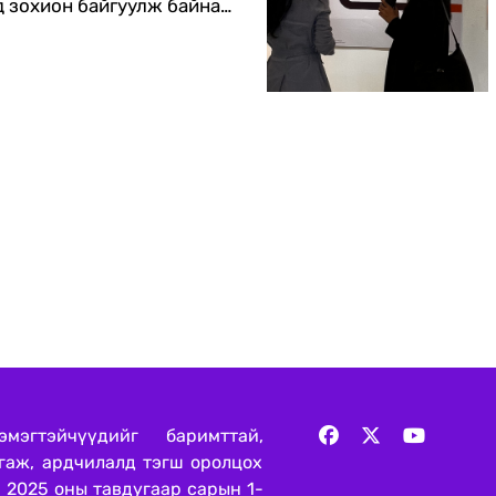
д зохион байгуулж байна.
2025 оны санхүүгийн
илцах боломжтой.
эгтэйчүүдийг баримттай,
нгаж, ардчилалд тэгш оролцох
 2025 оны тавдугаар сарын 1-