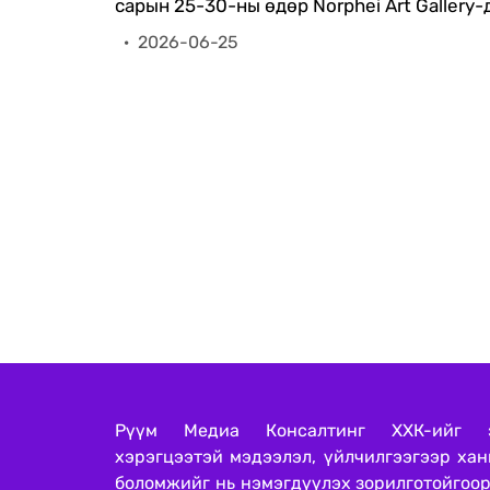
сарын 25-30-ны өдөр Norphei Art Gallery-
Улсын дээд шүүхэд бүртгэлтэй 37 намын 
·
2026-06-25
тайлангийн үзүүлэлтүүдтэй энд ирж тан
Рүүм Медиа Консалтинг ХХК-ийг эм
хэрэгцээтэй мэдээлэл, үйлчилгээгээр ха
боломжийг нь нэмэгдүүлэх зорилготойгоор