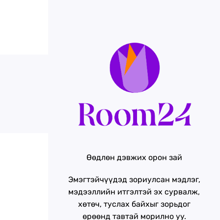
Өөдлөн дэвжих орон зай
Эмэгтэйчүүдэд зориулсан мэдлэг,
мэдээллийн итгэлтэй эх сурвалж,
хөтөч, туслах байхыг зорьдог
өрөөнд тавтай морилно уу.