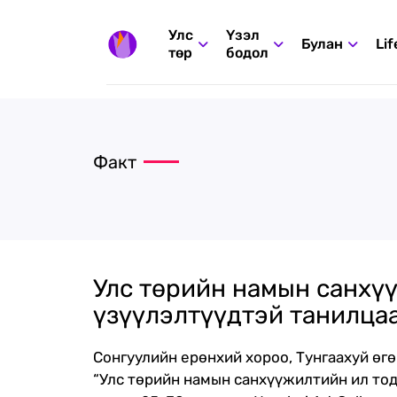
Улс
Үзэл
Булан
Lif
төр
бодол
Факт
Улс төрийн намын санхү
үзүүлэлтүүдтэй танилца
Сонгуулийн ерөнхий хороо, Тунгаахуй өг
“Улс төрийн намын санхүүжилтийн ил тод