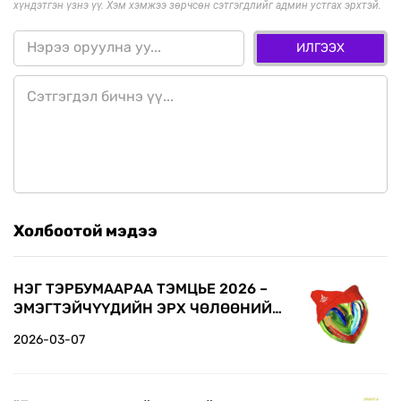
хүндэтгэн үзнэ үү. Хэм хэмжээ зөрчсөн сэтгэгдлийг админ устгах эрхтэй.
ИЛГЭЭХ
Холбоотой мэдээ
НЭГ ТЭРБУМААРАА ТЭМЦЬЕ 2026 –
ЭМЭГТЭЙЧҮҮДИЙН ЭРХ ЧӨЛӨӨНИЙ
ТӨЛӨӨ АЛХАЛТАД НЭГДЭЭРЭЙ
2026-03-07