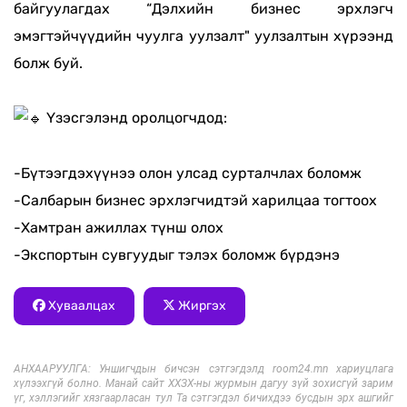
байгуулагдах “Дэлхийн бизнес эрхлэгч
эмэгтэйчүүдийн чуулга уулзалт" уулзалтын хүрээнд
болж буй.
Үзэсгэлэнд оролцогчдод:
-Бүтээгдэхүүнээ олон улсад сурталчлах боломж
-Салбарын бизнес эрхлэгчидтэй харилцаа тогтоох
-Хамтран ажиллах түнш олох
-Экспортын сувгуудыг тэлэх боломж бүрдэнэ
Хуваалцах
Жиргэх
АНХААРУУЛГА: Уншигчдын бичсэн сэтгэгдэлд room24.mn хариуцлага
хүлээхгүй болно. Манай сайт ХХЗХ-ны журмын дагуу зүй зохисгүй зарим
үг, хэллэгийг хязгаарласан тул Та сэтгэгдэл бичихдээ бусдын эрх ашгийг