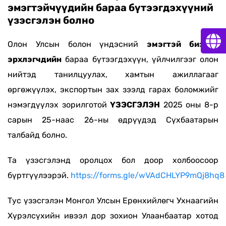
эмэгтэйчүүдийн бараа бүтээгдэхүүний
үзэсгэлэн болно
Олон Улсын болон үндэсний
эмэгтэй бизнес
эрхлэгчдийн
бараа бүтээгдэхүүн, үйлчилгээг олон
нийтэд танилцуулах, хамтын ажиллагааг
өргөжүүлэх, экспортын зах зээлд гарах боломжийг
нэмэгдүүлэх зорилготой
ҮЗЭСГЭЛЭН
2025 оны 8-р
сарын 25-наас 26-ны өдрүүдэд Сүхбаатарын
талбайд болно.
Та үзэсгэлэнд оролцох бол доор холбоосоор
бүртгүүлээрэй.
https://forms.gle/wVAdCHLYP9mQj8hq8
Тус үзэсгэлэн Монгол Улсын Ерөнхийлөгч Ухнаагийн
Хүрэлсүхийн ивээл дор зохион Улаанбаатар хотод