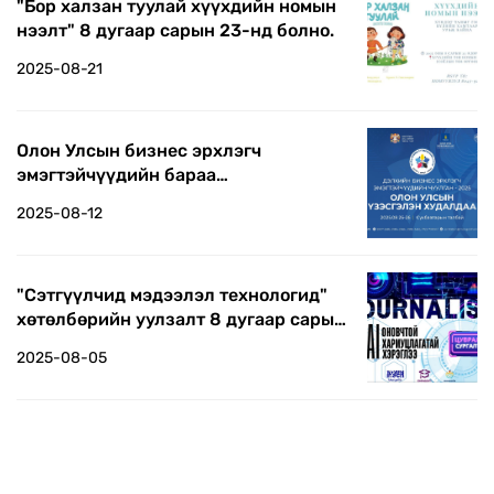
"Бор халзан туулай хүүхдийн номын
нээлт" 8 дугаар сарын 23-нд болно.
2025-08-21
Олон Улсын бизнес эрхлэгч
эмэгтэйчүүдийн бараа
бүтээгдэхүүний үзэсгэлэн болно
2025-08-12
"Сэтгүүлчид мэдээлэл технологид"
хөтөлбөрийн уулзалт 8 дугаар сарын
20-нд болно
2025-08-05