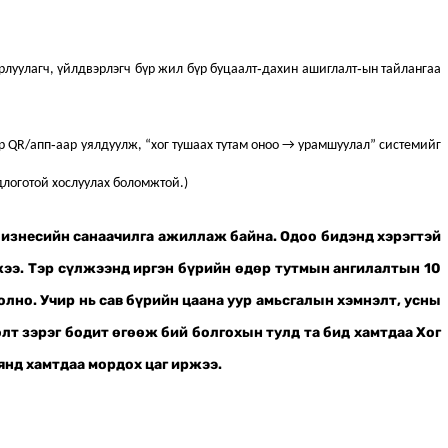
рлуулагч, үйлдвэрлэгч бүр жил бүр буцаалт‑дахин ашиглалт‑ын тайлангаа
р QR/апп‑аар уялдуулж, “хог тушаах тутам оноо → урамшуулал” системийг
длоготой хослуулах боломжтой.)
 бизнесийн санаачилга ажиллаж байна. Одоо бидэнд хэрэгтэй
жээ. Тэр сүлжээнд иргэн бүрийн өдөр тутмын ангилалтын 10
олно. Учир нь сав бүрийн цаана уур амьсгалын хэмнэлт, усны
лт зэрэг бодит өгөөж бий болгохын тулд та бид хамтдаа Хог
янд хамтдаа мордох цаг иржээ.