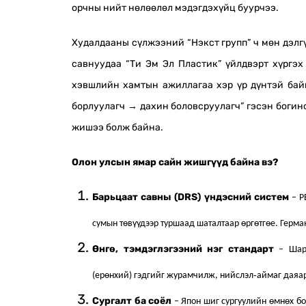
орчны нийт нөлөөлөл мэдэгдэхүйц буурчээ.
Худалдааны сүлжээний “Нэкст групп” ч мөн дэлг
савнуудаа “Ти Эм Эл Пластик” үйлдвэрт хүргэх
хэвшлийн хамтын ажиллагаа хэр үр дүнтэй байг
борлуулагч → дахин боловсруулагч” гэсэн богин
жишээ болж байна.
Олон улсын ямар сайн жишгүүд байна вэ?
Барьцаат савны (DRS) үндэсний систем
– P
сумын төвүүдээр туршаад шаталтаар өргөтгөе. Герм
Өнгө, тэмдэглэгээний нэг стандарт
– Шар (
(ерөнхий) гэдгийг журамчилж, нийслэл‑аймаг даяар
Сургалт ба соёл
– Япон шиг сургуулийн өмнөх бо