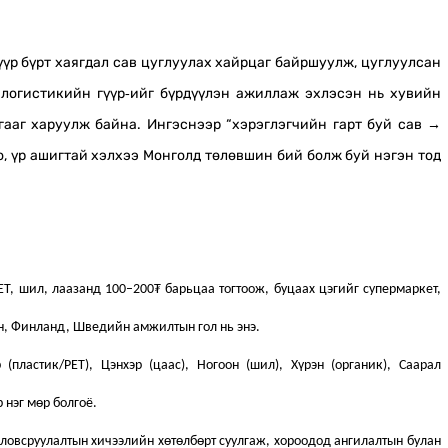
үүр бүрт хаягдал сав цуглуулах хайрцаг байршуулж, цуглуулсан
 логистикийн гүүр‑ийг бүрдүүлэн ажиллаж эхлэсэн нь хувийн
ааг харуулж байна. Ингэснээр “хэрэглэгчийн гарт буй сав →
о, үр ашигтай хэлхээ Монголд төлөвшин бий болж буй нэгэн тод
ET, шил, лаазанд 100–200₮ барьцаа тогтоож, буцаах цэгийг супермаркет,
ан, Финланд, Шведийн амжилтын гол нь энэ.
пластик/PET), Цэнхэр (цаас), Ногоон (шил), Хүрэн (органик), Саарал
 нэг мөр болгоё.
ловсруулалтын хичээлийн хөтөлбөрт суулгаж, хороодод ангилалтын булан