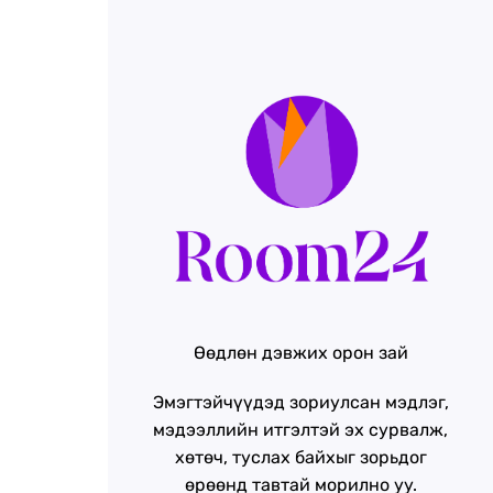
Өөдлөн дэвжих орон зай
Эмэгтэйчүүдэд зориулсан мэдлэг,
мэдээллийн итгэлтэй эх сурвалж,
хөтөч, туслах байхыг зорьдог
өрөөнд тавтай морилно уу.