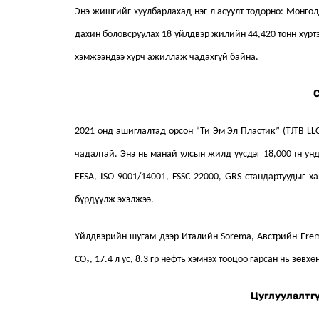
Энэ жишгийг хуулбарлахад нэг л асуулт тодорно: Монгол
дахин боловсруулах 18 үйлдвэр жилийн 44,420 тонн хүртэ
хэмжээндээ хүрч ажиллаж чадахгүй байна.
С
2021 онд ашиглалтад орсон “Ти Эм Эл Пластик” (TJTB LLC
чадалтай. Энэ нь манай улсын жилд үүсдэг 18,000 тн унд
EFSA, ISO 9001/14001, FSSC 22000, GRS стандартуудыг 
бүрдүүлж эхэлжээ.
Үйлдвэрийн шугам дээр Италийн Sorema, Австрийн Erema
CO₂, 17.4 л ус, 8.3 гр нефть хэмнэх тооцоо гарсан нь зөв
Цуглуулалтг