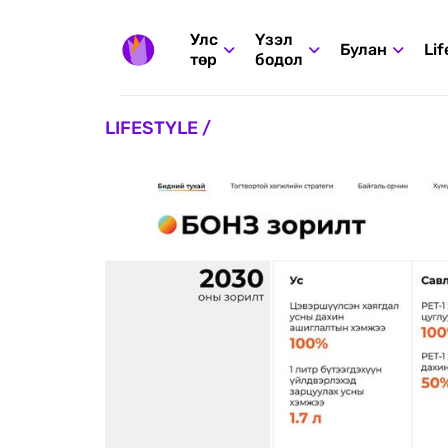
Улс
Үзэл
Булан
Lif
төр
бодол
LIFESTYLE /