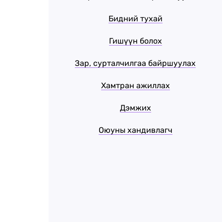
Бидний тухай
Гишүүн болох
Зар, сурталчилгаа байршуулах
Хамтран ажиллах
Дэмжих
Оюуны хандивлагч