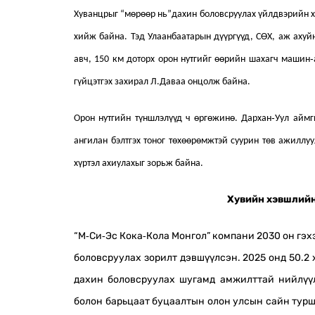
Хуванцрыг “мөрөөр нь”дахин боловсруулах үйлдвэрийн ха
хийж байна. Тэд Улаанбаатарын дүүргүүд, СӨХ, аж ахуй
авч, 150 км доторх орон нутгийг өөрийн шахагч машин‑
гүйцэтгэх захирал Л.Даваа онцолж байна.
Орон нутгийн түншлэлүүд ч өргөжинө. Дархан‑Уул аймг
ангилан бэлтгэх тоног төхөөрөмжтэй суурин төв ажиллу
хүртэл ахиулахыг зорьж байна.
Хувийн хэвшлийн
“М‑Си‑Эс Кока‑Кола Монгол” компани 2030 он гэх
боловсруулах зорилт дэвшүүлсэн. 2025 онд 50.2 
дахин боловсруулах шугамд амжилттай нийлүүл
болон барьцаат буцаалтын олон улсын сайн турш