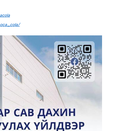
acola
coca_cola/