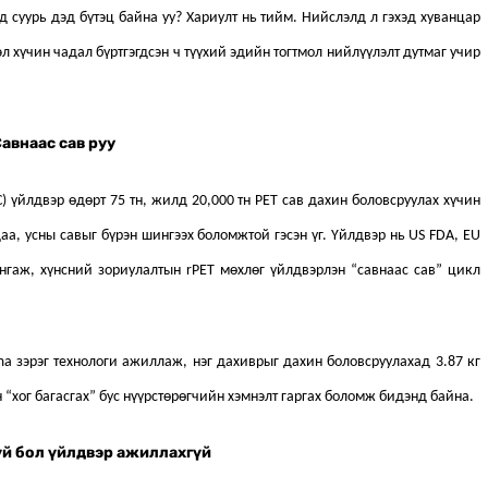
д суурь дэд бүтэц байна уу? Хариулт нь тийм. Нийслэлд л гэхэд хуванцар
л хүчин чадал бүртгэгдсэн ч түүхий эдийн тогтмол нийлүүлэлт дутмаг учир
авнаас сав руу
) үйлдвэр өдөрт 75 тн, жилд 20,000 тн PET сав дахин боловсруулах хүчин
аа, усны савыг бүрэн шингээх боломжтой гэсэн үг. Үйлдвэр нь US FDA, EU
хангаж, хүнсний зориулалтын rPET мөхлөг үйлдвэрлэн “савнаас сав” цикл
 зэрэг технологи ажиллаж, нэг дахиврыг дахин боловсруулахад 3.87 кг
хөн “хог багасгах” бус нүүрстөрөгчийн хэмнэлт гаргах боломж бидэнд байна.
үй бол үйлдвэр ажиллахгүй