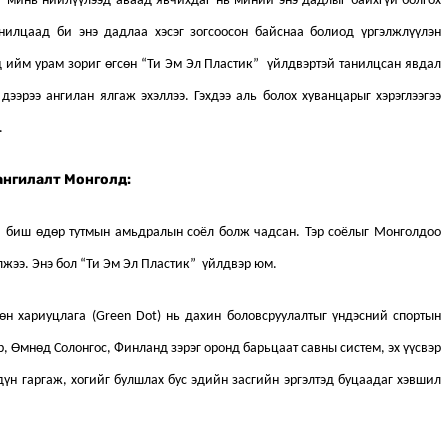
г минь нийлүүлээд аваад явчихдаг нь миний энэ дадлыг байхгүй болгох
анилцаад би энэ дадлаа хэсэг зогсоосон байснаа болиод үргэлжлүүлэн
д ийм урам зориг өгсөн “Ти Эм Эл Пластик” үйлдвэртэй танилцсан явдал
дээрээ ангилан ялгаж эхэллээ. Гэхдээ аль болох хуванцарыг хэрэглээгээ
.
ангилалт Монголд:
ий биш өдөр тутмын амьдралын соёл болж чадсан. Тэр соёлыг Монголдоо
лжээ. Энэ бол “Ти Эм Эл Пластик” үйлдвэр юм.
өн хариуцлага (Green Dot) нь дахин боловсруулалтыг үндэсний спортын
 Өмнөд Солонгос, Финланд зэрэг оронд барьцаат савны систем, эх үүсвэр
 дүн гаргаж, хогийг булшлах бус эдийн засгийн эргэлтэд буцаадаг хэвшил