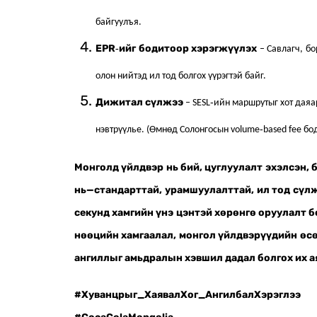
байгуулъя.
EPR‑ийг бодитоор хэрэгжүүлэх
– Савлагч, бо
олон нийтэд ил тод болгох үүрэгтэй байг.
Дижитал сүлжээ
– SESL‑ийн маршрутыг хот даяа
нэвтрүүлье. (Өмнөд Солонгосын volume‑based fee бо
Монголд үйлдвэр нь бий, цуглуулалт эхэлсэн,
нь—стандарттай, урамшуулалттай, ил тод сүл
секунд хамгийн үнэ цэнтэй хөрөнгө оруулалт б
нөөцийн хамгаалал, монгол үйлдвэрүүдийн өсө
ангиллыг амьдралын хэвшил дадал болгох их а
#Хуванцрыг_ХаявалХог_АнгилбалХэрэглээ