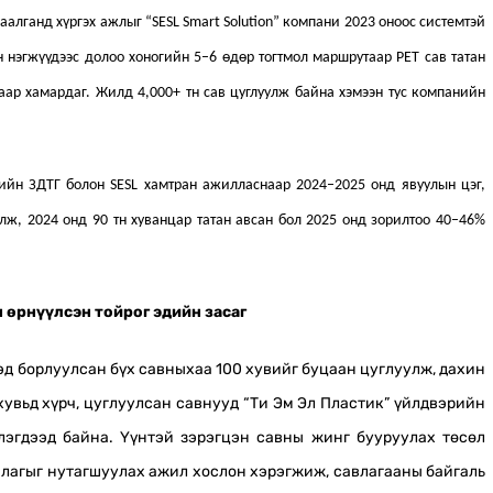
алганд хүргэх ажлыг “SESL Smart Solution” компани 2023 оноос системтэй
н нэгжүүдээс долоо хоногийн 5–6 өдөр тогтмол маршрутаар PET сав татан
аар хамардаг. Жилд 4,000+ тн сав цуглуулж байна хэмээн тус компанийн
ийн ЗДТГ болон SESL хамтран ажилласнаар 2024–2025 онд явуулын цэг,
улж, 2024 онд 90 тн хуванцар татан авсан бол 2025 онд зорилтоо 40–46%
 өрнүүлсэн тойрог эдийн засаг
эд борлуулсан бүх савныхаа 100 хувийг буцаан цуглуулж, дахин
хувьд хүрч, цуглуулсан савнууд “Ти Эм Эл Пластик” үйлдвэрийн
эгдээд байна. Үүнтэй зэрэгцэн савны жинг бууруулах төсөл
лагыг нутагшуулах ажил хослон хэрэгжиж, савлагааны байгаль