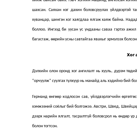
хийж байсан байх. Гэвч хогийн машинд ангилсан хогий
шахсан. Саяхан нэг дахин боловсруулах үйлдвэртэй т
хуванцар, шингэн хог хаягдлаа ялгаж хаяж байна. Нада
боллоо. Ингээд би уусан ус ундааны саваа гэртээ ажил 
багасгаж, өөрийн усны савтайгаа явахыг эрмэлзэх болсон
Хог 
Дэлхийн олон оронд хог ангилалт нь хууль, дүрэм төд
“орчуулж” суулгах түлхүүр нь манайд аль хэдийнэ бий бо
Германд өнгөөр кодлосон сав, үйлдвэрлэгчийн өргөтгөс
хэмжээний соёлыг бий болгожээ. Австри, Швед, Швейцар,
дээрх нарийн ялгалт, тасралтгүй боловсрол нь өндөр үр
болон тогтсон.