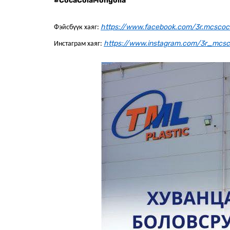
#CocaColaMongolia
https://www.facebook.com/3r.mcscoc
Фэйсбүүк хаяг:
https://www.instagram.com/3r_mcs
Инстаграм хаяг: