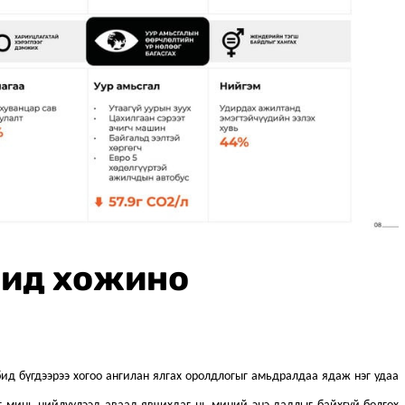
бид хожино
бид бүгдээрээ хогоо ангилан ялгах оролдлогыг амьдралдаа ядаж нэг удаа