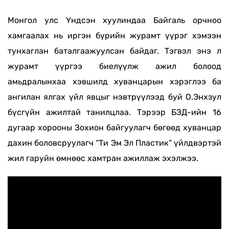
Монгол улс Үндсэн хуулиндаа Байгаль орчноо
хамгаалах нь иргэн бүрийн журамт үүрэг хэмээн
тунхаглан баталгаажуулсан байдаг. Тэгвэл энэ л
журамт үүргээ биелүүлж ажил болоод
амьдралынхаа хэвшилд хуванцарын хэрэглээ ба
ангилан ялгах үйл явцыг нэвтрүүлээд буй О.Энхзул
бүсгүйн ажилтай танилцлаа. Тэрээр БЗД-ийн 16
дугаар хорооны Зохион байгуулагч бөгөөд хуванцар
дахин боловсруулагч “Ти Эм Эл Пластик” үйлдвэртэй
жил гаруйн өмнөөс хамтран ажиллаж эхэлжээ.