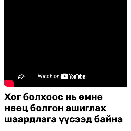
Хог болхоос нь өмнө
нөөц болгон ашиглах
шаардлага үүсээд байна