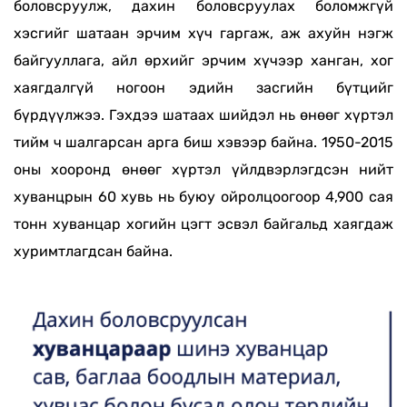
боловсруулж, дахин боловсруулах боломжгүй
хэсгийг шатаан эрчим хүч гаргаж, аж ахуйн нэгж
байгууллага, айл өрхийг эрчим хүчээр ханган, хог
хаягдалгүй ногоон эдийн засгийн бүтцийг
бүрдүүлжээ. Гэхдээ шатаах шийдэл нь өнөөг хүртэл
тийм ч шалгарсан арга биш хэвээр байна. 1950-2015
оны хооронд өнөөг хүртэл үйлдвэрлэгдсэн нийт
хуванцрын 60 хувь нь буюу ойролцоогоор 4,900 сая
тонн хуванцар хогийн цэгт эсвэл байгальд хаягдаж
хуримтлагдсан байна.