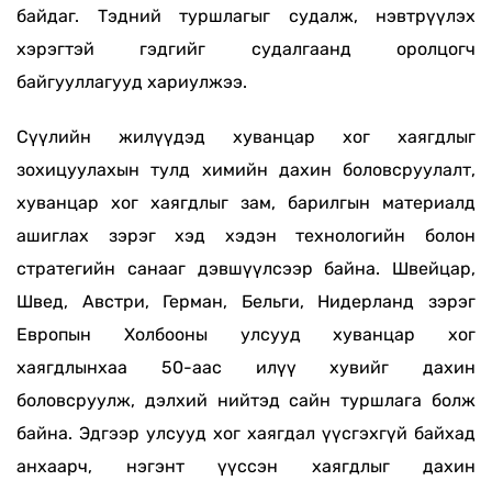
байдаг. Тэдний туршлагыг судалж, нэвтрүүлэх
хэрэгтэй гэдгийг судалгаанд оролцогч
байгууллагууд хариулжээ.
Сүүлийн жилүүдэд хуванцар хог хаягдлыг
зохицуулахын тулд химийн дахин боловсруулалт,
хуванцар хог хаягдлыг зам, барилгын материалд
ашиглах зэрэг хэд хэдэн технологийн болон
стратегийн санааг дэвшүүлсээр байна. Швейцар,
Швед, Австри, Герман, Бельги, Нидерланд зэрэг
Европын Холбооны улсууд хуванцар хог
хаягдлынхаа 50-аас илүү хувийг дахин
боловсруулж, дэлхий нийтэд сайн туршлага болж
байна. Эдгээр улсууд хог хаягдал үүсгэхгүй байхад
анхаарч, нэгэнт үүссэн хаягдлыг дахин