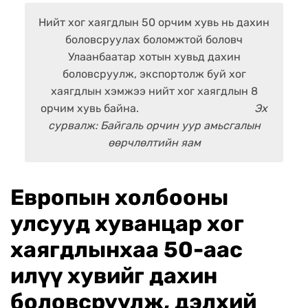
Нийт хог хаягдлын 50 орчим хувь нь дахин
боловсруулах боломжтой боловч
Улаанбаатар хотын хувьд дахин
боловсруулж, экспортолж буй хог
хаягдлын хэмжээ нийт хог хаягдлын 8
орчим хувь байна.
Эх
сурвалж: Байгаль орчин уур амьсгалын
өөрчлөлтийн яам
Европын холбооны
улсууд хуванцар хог
хаягдлынхаа 50-аас
илүү хувийг дахин
боловсруулж, дэлхий