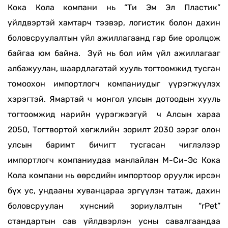
Кока Кола компани нь “Ти Эм Эл Пластик”
үйлдвэртэй хамтарч тээвэр, логистик болон дахин
боловсруулалтын үйл ажиллагаанд гар бие оролцож
байгаа юм байна. Зүй нь бол ийм үйл ажиллагааг
албажуулан, шаардлагатай хууль тогтоомжид тусган
томоохон импортлогч компаниудыг үүрэгжүүлэх
хэрэгтэй. Ямартай ч монгол улсын дотоодын хууль
тогтоомжид нарийн үүрэгжээгүй ч Алсын хараа
2050, Тогтвортой хөгжлийн зорилт 2030 зэрэг олон
улсын баримт бичигт тусгасан чиглэлээр
импортлогч компаниудаа манлайлан М-Си-Эс Кока
Кола компани нь өөрсдийн импортоор оруулж ирсэн
бүх ус, ундааны хуванцараа эргүүлэн татаж, дахин
боловсруулан хүнсний зориулалтын “rPet”
стандартын сав үйлдвэрлэн усны савалгаандаа