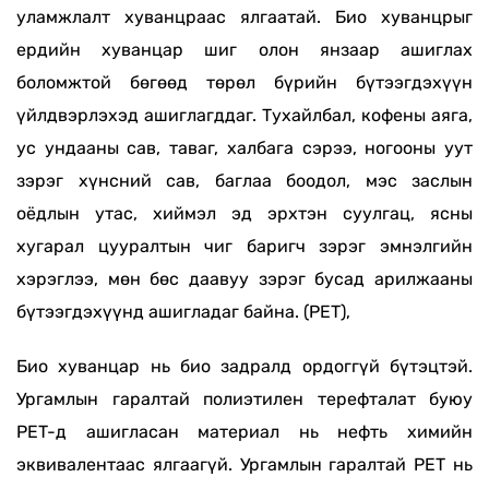
уламжлалт хуванцраас ялгаатай. Био хуванцрыг
ердийн хуванцар шиг олон янзаар ашиглах
боломжтой бөгөөд төрөл бүрийн бүтээгдэхүүн
үйлдвэрлэхэд ашиглагддаг. Тухайлбал, кофены аяга,
ус ундааны сав, таваг, халбага сэрээ, ногооны уут
зэрэг хүнсний сав, баглаа боодол, мэс заслын
оёдлын утас, хиймэл эд эрхтэн суулгац, ясны
хугарал цууралтын чиг баригч зэрэг эмнэлгийн
хэрэглээ, мөн бөс даавуу зэрэг бусад арилжааны
бүтээгдэхүүнд ашигладаг байна. (PET),
Био хуванцар нь био задралд ордоггүй бүтэцтэй.
Ургамлын гаралтай полиэтилен терефталат буюу
PET-д ашигласан материал нь нефть химийн
эквивалентаас ялгаагүй. Ургамлын гаралтай PET нь