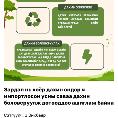
Зардал нь хоёр дахин өндөр ч
импортлосон усны саваа дахин
боловсруулж дотооддоо ашиглаж байна
Сэтгүүлч, З.Энхбаяр