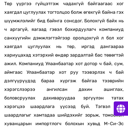
Төр үүргээ гүйцэтгэж чадахгүй байгаагаас хог
хаягдал цуглуулах тогтолцоо болж өгөхгүй байна гэх
шүүмжлэлийг бид байнга сонсдог. Болохгүй байх нь
ч аргагүй, яагаад гэвэл бохирдуулагч компаниуд
санхүүгийн дэмжлэгтэйгээр оролцохгүй л бол хог
хаягдал цуглуулах нь төр, иргэд дангаараа
хариуцахад хэтэрхий өндөр зардалтай бас төвөгтэй
ажил. Компаниуд Улаанбаатар хот дотор ч бай, сум,
аймгаас Улаанбаатар хот руу тээвэрлэх ч бай
дэлгүүрүүдэд бараа хүргэж байгаа тээврийн
хэрэгслээрээ ангилсан дахин ашиглах,
боловсруулах дахиваруудаа эргүүлэн татах
хэрэгцээ шаардлага үүсээд буй. Тэгвэл энэ
шаардлагыг хамтадаа шийдэхийг зорьж, томоохон
хуванцарын импортлогч болохын хувьд М-Си-Эс