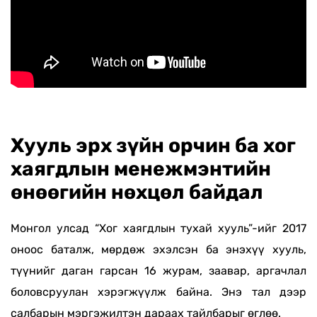
Хууль эрх зүйн орчин ба хог
хаягдлын менежмэнтийн
өнөөгийн нөхцөл байдал
Монгол улсад “Хог хаягдлын тухай хууль”-ийг 2017
оноос баталж, мөрдөж эхэлсэн ба энэхүү хууль,
түүнийг даган гарсан 16 журам, заавар, аргачлал
боловсруулан хэрэгжүүлж байна. Энэ тал дээр
салбарын мэргэжилтэн дараах тайлбарыг өглөө.