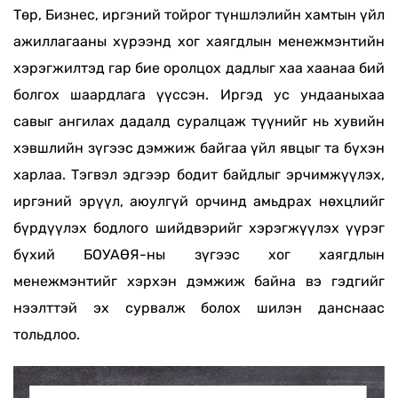
Төр, Бизнес, иргэний тойрог түншлэлийн хамтын үйл
ажиллагааны хүрээнд хог хаягдлын менежмэнтийн
хэрэгжилтэд гар бие оролцох дадлыг хаа хаанаа бий
болгох шаардлага үүссэн. Иргэд ус ундааныхаа
савыг ангилах дадалд суралцаж түүнийг нь хувийн
хэвшлийн зүгээс дэмжиж байгаа үйл явцыг та бүхэн
харлаа. Тэгвэл эдгээр бодит байдлыг эрчимжүүлэх,
иргэний эрүүл, аюулгүй орчинд амьдрах нөхцлийг
бүрдүүлэх бодлого шийдвэрийг хэрэгжүүлэх үүрэг
бүхий БОУАӨЯ-ны зүгээс хог хаягдлын
менежмэнтийг хэрхэн дэмжиж байна вэ гэдгийг
нээлттэй эх сурвалж болох шилэн данснаас
тольдлоо.