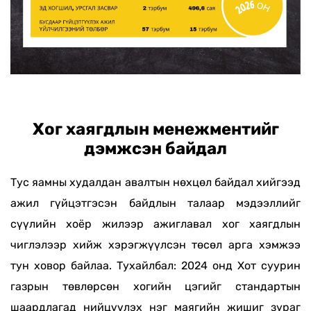
Хог хаягдлын менежментийг
дэмжсэн байдал
Тус яамны худалдан авалтын нөхцөл байдал хийгээд
ажил гүйцэтгэсэн байдлын талаар мэдээллийг
сүүлийн хоёр жилээр ажиглавал хог хаягдлын
чиглэлээр хийж хэрэгжүүлсэн төсөл арга хэмжээ
тун ховор байлаа. Тухайлбал: 2024 онд Хот суурин
газрын төвлөрсөн хогийн цэгийг стандартын
шаардлагад нийцүүлэх нэг маягийн жишиг зураг