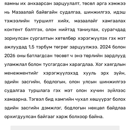
яамны их анхаарсан зарцуулалт, төсөл арга хэмжээ
нь Мазаалай байвгайн судалгаа, шинжилгээ, идэш
тэжээлийн туршилт хийх, мазаалайг хамгаалах
контент бэлтгэх, олон нийтэд таниулах, сурагчдад
зориулсан сургалтын хөтөлбөр хэрэгжүүлэх гэх мэт
ажлуудад 1,5 тэрбум төгрөг зарцуулжээ. 2024 болон
2026 оны батлагдсан төсөвт ч энэ төрлийн зардлууд
уламжлал болон тусгагдсан харагдлаа. Хог хаягдлын
менежментийг хэрэгжүүлэхэд хууль эрх зүйн,
эдийн засгийн, бодлогын, олон улсын шинжилгээ
судалгаа туршлага гэх мэт олон хүчин зүйлээс
хамаарна. Тэгвэл бид хамгийн чухал хөшүүрэг болох
эдийн засгийн дэмжлэг, бодлогын нөхцөл байдлаа
орхигдуулсан байгааг харж болхоор байна.