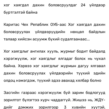
хог хаягдал дахин боловсруулдаг 24 үйлдвэр
бүртгэлтэй байна
Каритас Чех Репаблик ОУБ-аас Хог хаягдал дахин
боловсруулах үйлдвэрүүдийн нөхцөл байдлын
талаар хийсэн асуумж бүхий судалгаанаас...
Хог хаягдлыг ангилах хууль, журмыг бодит байдалд
хэрэгжүүлж, хог хаягдлыг ялгадаг болох нь чухал
байна. Хэрвээ хог хаягдлыг журмын дагуу ялгавал
дахин боловсруулах үйлдвэрийн түүхий эдийн
олдоц нэмэгдэж, түүхий эдээ авахад хялбар болно
Засгийн газраас хэрэгжүүлж буй зарим бодлогууд
зорилтот бүлэгтээ хүрч чаддаггүй. Жишээ нь, ЖДҮ-
дийг дэмжих зорилгоор 3 хувийн хүүтэй,