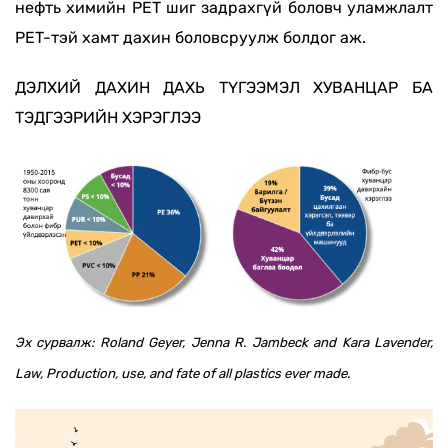
нефть химийн PET шиг задрахгүй боловч уламжлалт
PET-тэй хамт дахин боловсруулж болдог аж.
ДЭЛХИЙ ДАХИН ДАХЬ ТҮГЭЭМЭЛ ХУВАНЦАР БА
ТЭДГЭЭРИЙН ХЭРЭГЛЭЭ
Эх сурвалж: Roland Geyer, Jenna R. Jambeck and Kara Lavender,
Law, Production, use, and fate of all plastics ever made.