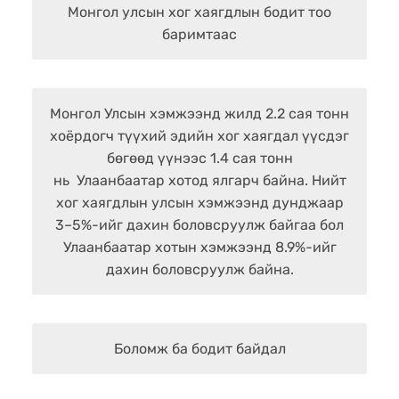
Монгол улсын хог хаягдлын бодит тоо
баримтаас
Монгол Улсын хэмжээнд жилд 2.2 сая тонн
хоёрдогч түүхий эдийн хог хаягдал үүсдэг
бөгөөд үүнээс 1.4 сая тонн
нь Улаанбаатар хотод ялгарч байна. Нийт
хог хаягдлын улсын хэмжээнд дунджаар
3–5%-ийг дахин боловсруулж байгаа бол
Улаанбаатар хотын хэмжээнд 8.9%-ийг
дахин боловсруулж байна.
Боломж ба бодит байдал