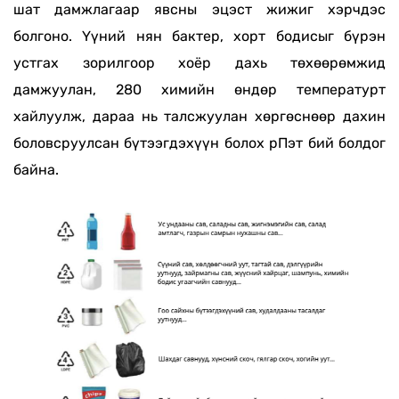
шат дамжлагаар явсны эцэст жижиг хэрчдэс
болгоно. Үүний нян бактер, хорт бодисыг бүрэн
устгах зорилгоор хоёр дахь төхөөрөмжид
дамжуулан, 280 химийн өндөр температурт
хайлуулж, дараа нь талсжуулан хөргөснөөр дахин
боловсруулсан бүтээгдэхүүн болох рПэт бий болдог
байна.