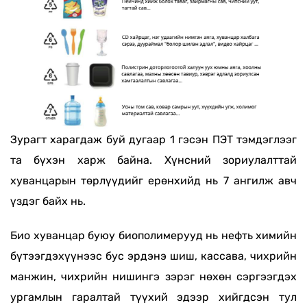
Зурагт харагдаж буй дугаар 1 гэсэн ПЭТ тэмдэглээг
та бүхэн харж байна. Хүнсний зориулалттай
хуванцарын төрлүүдийг ерөнхийд нь 7 ангилж авч
үздэг байх нь.
Био хуванцар буюу биополимерууд нь нефть химийн
бүтээгдэхүүнээс бус эрдэнэ шиш, кассава, чихрийн
манжин, чихрийн нишингэ зэрэг нөхөн сэргээгдэх
ургамлын гаралтай түүхий эдээр хийгдсэн тул