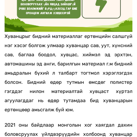
Хуванцрыг бидний материаллаг ертөнцийн салшгүй
нэг хэсэг болгож улмаар хуванцар сав, уут, хүнсний
сав, баглаа боодол, хувцас, хиймэл эд эрхтэн,
автомашины эд анги, барилгын материал г.м бидний
амьдралын бүхий л талбарт тогтмол хэрэглэгдэх
болсон. Бидний өдөр тутмын өмсдөг полистер
гэгддэг нилон материалтай хувцаст хүртэл
агуулагддаг нь өдөр тутамдаа бид хуванцарын
ертөнцөөр амьсгалж буй юм.
2021 оны байдлаар монголын хог хаягдал дахин
боловсруулах үйлдвэрүүдийн холбоонд хуванцар