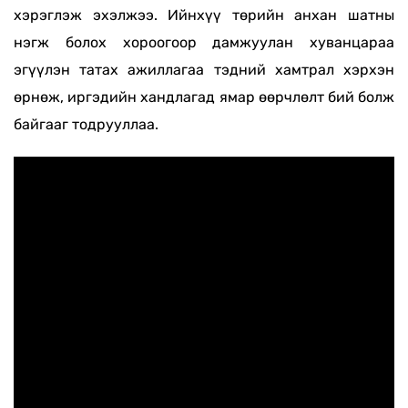
хэрэглэж эхэлжээ. Ийнхүү төрийн анхан шатны
нэгж болох хороогоор дамжуулан хуванцараа
эгүүлэн татах ажиллагаа тэдний хамтрал хэрхэн
өрнөж, иргэдийн хандлагад ямар өөрчлөлт бий болж
байгааг тодрууллаа.