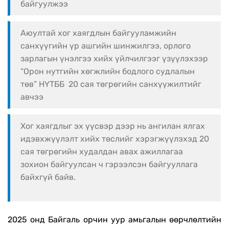
байгуулжээ
Аюултай хог хаягдлын байгууламжийн
санхүүгийн үр ашгийн шинжилгээ, орлого
зарлагын үнэлгээ хийх үйлчилгээг үзүүлэхээр
“Орон нутгийн хөгжлийн бодлого судлалын
төв” НҮТББ 20 сая төгрөгийн санхүүжилтийг
авчээ
Хог хаягдлыг эх үүсвэр дээр нь ангилан ялгах
идэвхжүүлэлт хийх төслийг хэрэгжүүлэхэд 20
сая төгрөгийн худалдан авах ажиллагаа
зохион байгуулсан ч гэрээлсэн байгууллага
байхгүй байв.
2025 онд Байгаль орчин уур амьгалын өөрчлөлтийн