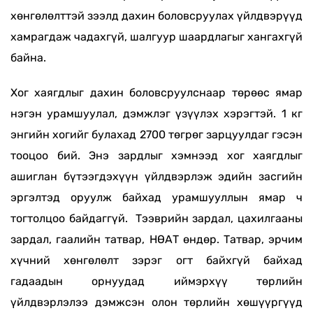
хөнгөлөлттэй зээлд дахин боловсруулах үйлдвэрүүд
хамрагдаж чадахгүй, шалгуур шаардлагыг хангахгүй
байна.
Хог хаягдлыг дахин боловсруулснаар төрөөс ямар
нэгэн урамшуулал, дэмжлэг үзүүлэх хэрэгтэй. 1 кг
энгийн хогийг булахад 2700 төгрөг зарцуулдаг гэсэн
тооцоо бий. Энэ зардлыг хэмнээд хог хаягдлыг
ашиглан бүтээгдэхүүн үйлдвэрлэж эдийн засгийн
эргэлтэд оруулж байхад урамшууллын ямар ч
тогтолцоо байдаггүй. Тээврийн зардал, цахилгааны
зардал, гаалийн татвар, НӨАТ өндөр. Татвар, эрчим
хүчний хөнгөлөлт зэрэг огт байхгүй байхад
гадаадын орнуудад иймэрхүү төрлийн
үйлдвэрлэлээ дэмжсэн олон төрлийн хөшүүргүүд