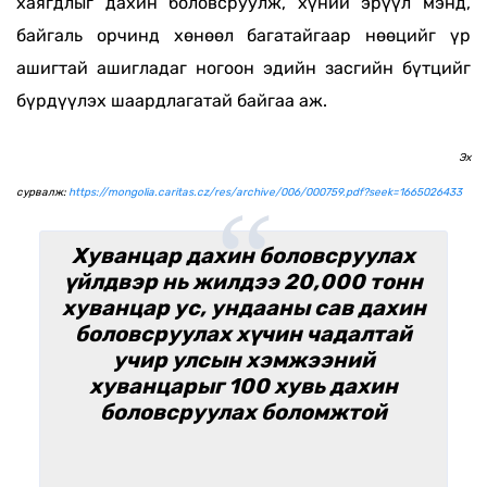
хаягдлыг дахин боловсруулж, хүний эрүүл мэнд,
байгаль орчинд хөнөөл багатайгаар нөөцийг үр
ашигтай ашигладаг ногоон эдийн засгийн бүтцийг
бүрдүүлэх шаардлагатай байгаа аж.
Эх
сурвалж:
https://mongolia.caritas.cz/res/archive/006/000759.pdf?seek=1665026433
Хуванцар дахин боловсруулах
үйлдвэр нь жилдээ 20,000 тонн
хуванцар ус, ундааны сав дахин
боловсруулах хүчин чадалтай
учир улсын хэмжээний
хуванцарыг 100 хувь дахин
боловсруулах боломжтой