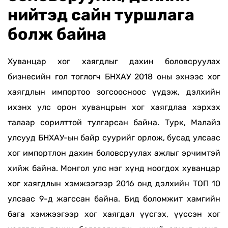
нийтэд сайн туршлага
болж байна
Хуванцар хог хаягдлыг дахин боловсруулах
бизнесийн гол тоглогч БНХАУ 2018 оны эхнээс хог
хаягдлын импортоо зогсоосноос үүдэж, дэлхийн
ихэнх улс орон хуванцрын хог хаягдлаа хэрхэх
талаар сорилттой тулгарсан байна. Турк, Малайз
улсууд БНХАУ-ын байр суурийг орлож, бусад улсаас
хог импортлон дахин боловсруулах ажлыг эрчимтэй
хийж байна. Монгол улс нэг хүнд ноогдох хуванцар
хог хаягдлын хэмжээгээр 2016 онд дэлхийн ТОП 10
улсаас 9-д жагссан байна. Бид боломжит хамгийн
бага хэмжээгээр хог хаягдал үүсгэх, үүссэн хог