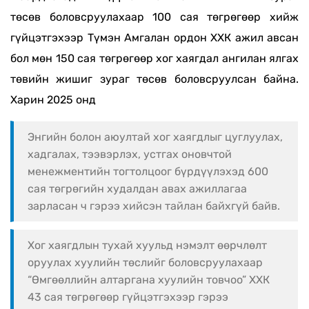
төсөв боловсруулахаар 100 сая төгрөгөөр хийж
гүйцэтгэхээр Түмэн Амгалан ордон ХХК ажил авсан
бол мөн 150 сая төгрөгөөр хог хаягдал ангилан ялгах
төвийн жишиг зураг төсөв боловсруулсан байна.
Харин 2025 онд
Энгийн болон аюултай хог хаягдлыг цуглуулах,
хадгалах, тээвэрлэх, устгах оновчтой
менежментийн тогтолцоог бүрдүүлэхэд 600
сая төгрөгийн худалдан авах ажиллагаа
зарласан ч гэрээ хийсэн тайлан байхгүй байв.
Хог хаягдлын тухай хуульд нэмэлт өөрчлөлт
оруулах хуулийн төслийг боловсруулахаар
“Өмгөөллийн алтаргана хуулийн товчоо” ХХК
43 сая төгрөгөөр гүйцэтгэхээр гэрээ