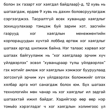
болон эх газарт хог хаягдал байдлаар)-д, 12 хувь нь
шатаагдаж, ердөө 9 хувь нь дахин боловсруулагдаж
сэргээгджээ. Тасралтгүй өсөх хуванцар хаягдлыг
зохицуулахаар тэмцэж буй зарим хот, засгийн
газрууд хог хаягдлын менежментийн
корпорацуудын хүчтэй лоббид өртөж хог хаягдлыг
шатаах аргад шилжиж байна. Нэг талаас харвал хог
шатаах байгууламж нь “хог хаягдлаар эрчим хүч
үйлдвэрлэх” эсвэл “хуванцраар түлш үйлдвэрлэх”
гэх мэтийг амлаж хог хаягдлын хэмжээг бууруулаад
зогсохгүй эрчим хүч үйлдвэрлэх боломжийг олгох
хялбар арга мэт санагдаж болох юм. Бүх шатаах
технологийн мөн чанар нь хог хаягдлыг ил задгай
шатаахтай ижил байдаг. Хэдийгээр өөр өөр нэр
томьёо хэрэглэдэг ч хог хаягдлын холимгоос үл