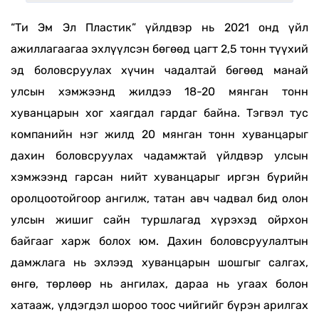
“Ти Эм Эл Пластик” үйлдвэр нь 2021 онд үйл
ажиллагаагаа эхлүүлсэн бөгөөд цагт 2,5 тонн түүхий
эд боловсруулах хүчин чадалтай бөгөөд манай
улсын хэмжээнд жилдээ 18-20 мянган тонн
хуванцарын хог хаягдал гардаг байна. Тэгвэл тус
компанийн нэг жилд 20 мянган тонн хуванцарыг
дахин боловсруулах чадамжтай үйлдвэр улсын
хэмжээнд гарсан нийт хуванцарыг иргэн бүрийн
оролцоотойгоор ангилж, татан авч чадвал бид олон
улсын жишиг сайн туршлагад хүрэхэд ойрхон
байгааг харж болох юм. Дахин боловсруулалтын
дамжлага нь эхлээд хуванцарын шошгыг салгах,
өнгө, төрлөөр нь ангилах, дараа нь угаах болон
хатааж, үлдэгдэл шороо тоос чийгийг бүрэн арилгах