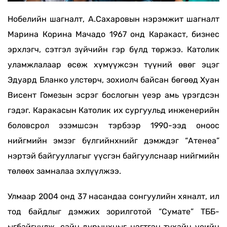
Нобелийн шагналт, А.Сахаровын нэрэмжит шагналт
Марина Корина Мачадо 1967 онд Каракаст, бизнес
эрхлэгч, сэтгэл зүйчийн гэр бүлд төржээ. Католик
уламжлалаар өсөж хүмүүжсэн түүний өвөг эцэг
Эдуард Бланко улстөрч, зохиолч байсан бөгөөд Хуан
Висент Гомезын эсрэг бослогын үеэр амь үрэгдсэн
гэдэг. Каракасын Католик их сургуульд инженерийн
боловсрол эзэмшсэн тэрбээр 1990-ээд оноос
нийгмийн эмзэг бүлгийнхнийг дэмждэг “Атенеа”
нэртэй байгууллагыг үүсгэн байгуулснаар нийгмийн
төлөөх замналаа эхлүүлжээ.
Улмаар 2004 онд 37 насандаа сонгуулийн хяналт, ил
тод байдлыг дэмжих зорилготой “Сумате” ТББ-
ыгбайгуулж, сайн дурынхныг нэгтгэн тухайн үеийн