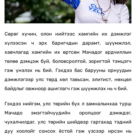
Сөрөг хүчин, олон нийтээс хамгийн их дэмжлэг
хүлээсэн ч эрх баригчдын дарамт, шүүмжлэл,
хавчлагад хамгийн их өртсөн Мачадог ардчиллын
төлөө дэмцэж буй, боловсролтой, зоригтой тэмцэгч
гэж үнэлэх нь бий. Гэхдээ бас барууны орнуудын
дэмжлэгээр улс төрд хөл тавьсан, элитист, нөхцөл
байдлыг овжноор ашиглагч гэж шүүмжлэх нь ч бий.
Гэхдээ нийгэм, улс төрийн бүх л замналынхаа турш
Мачадо эмэгтэйчүүдийн оролцоог дэмждэг,
чухалчилдаг, улс төрийн шийдвэр гаргахад тэдний
дуу хоолойг сонсох ёстой гэж үзсээр ирсэн нь