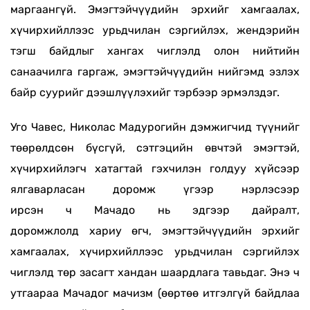
маргаангүй. Эмэгтэйчүүдийн эрхийг хамгаалах,
хүчирхийллээс урьдчилан сэргийлэх, жендэрийн
тэгш байдлыг хангах чиглэлд олон нийтийн
санаачилга гаргаж, эмэгтэйчүүдийн нийгэмд эзлэх
байр суурийг дээшлүүлэхийг тэрбээр эрмэлздэг.
Уго Чавес, Николас Мадурогийн дэмжигчид түүнийг
төөрөлдсөн бүсгүй, сэтгэцийн өвчтэй эмэгтэй,
хүчирхийлэгч хатагтай гэхчилэн голдуу хүйсээр
ялгаварласан доромж үгээр нэрлэсээр
ирсэн ч Мачадо нь эдгээр дайралт,
доромжлолд хариу өгч, эмэгтэйчүүдийн эрхийг
хамгаалах, хүчирхийллээс урьдчилан сэргийлэх
чиглэлд төр засагт хандан шаардлага тавьдаг. Энэ ч
утгаараа Мачадог мачизм (өөртөө итгэлгүй байдлаа