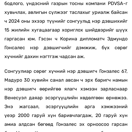
бодлого, үндэсний газрын тосны компани PDVSA-г
хувьчлах, авлигын сүлжээг таслахыг ур
иалж байсан
ч 2024 оны эхээр түүнийг сонгуульд нэр дэвшихийг
15 жилийн хугацаагаар хориглох шийдвэрийг шүүх
гаргасан юм. Гэсэн ч
Корина дипломатч Эдмундо
Гонсалес нэр дэвшигч
ийг
дэмжиж, бүх сөрөг
хүчнийг дахин нэгтгэж чадсан
аж.
Сонгуулиар сөрөг хүчний нэр дэвшигч
Гон
з
алес 67
,
Мадуро 30 хувийн санал авсан ч эрх баригч намын
нэр дэвшигч өөрийгөө ялагч хэмээн зарласнаар
Венесуэл даяар эсэргүүцлийн хөдөлгөөн өрнөжээ.
Энэ жагсаал, эсэргүүцлийн арга хэмжээний
үеэр
2000 гаруй хүн баривчлагдаж, 20 гаруй хүн
амиа алдса
н бөгөөд Гонзалес эх орноосоо гарсан