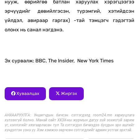
нууж, өөрийгөө батлан харуулах хэрэгцээгээ
эрчүүдийг дөвийлгэсэн, түрэмгий, хэтийдсэн
үйлдэл, авираар гаргах) -тай тэмцэгч гэдэгтэй
олонх нь санал нэгдэнэ.
Эх сурвалж: BBC,
The Insider, New York Times
Хуваалцах
Жиргэх
АНХААРУУЛГА: Уншигчдын бичсэн сэтгэгдэлд room24.mn хариуцлага
хүлээхгүй болно. Манай сайт ХХЗХ-ны журмын дагуу зүй зохисгүй зарим
үг, хэллэгийг хязгаарласан тул Та сэтгэгдэл бичихдээ бусдын эрх ашгийг
хүндэтгэн үзнэ үү. Хэм хэмжээ зөрчсөн сэтгэгдлийг админ устгах эрхтэй.