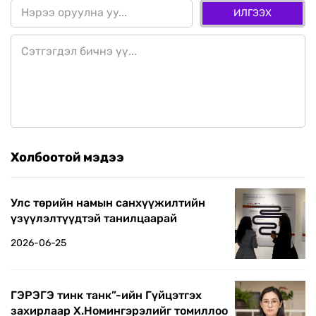
ИЛГЭЭХ
Холбоотой мэдээ
Улс төрийн намын санхүүжилтийн
үзүүлэлтүүдтэй танилцаарай
2026-06-25
ГЭРЭГЭ тинк танк”-ийн Гүйцэтгэх
захирлаар Х.Номингэрэлийг томиллоо