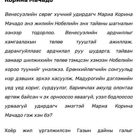
Венесуэлийн сөрөг хүчний удирдагч Мариа Корина
Мачадо энэ жилийн Нобелийн энх тайвны шагналын
эзнээр тодорлоо. Венесуэлийн ардчиллыг
хамгаалахын төлөө тууштай ажиллаж,
дарангуйллаас ардчилал руу шударга, тайван
замаар шилжихийн төлөө тэмцсэн хэмээн
Нобелийн
хороо түүнийг үнэлжээ. Ерөнхийлөгчийн сонгуульд
нэр дэвших эрхээ хасуулж, Мадурогийн дэглэмийн
үед
үед хориг, сүрдүүлэг, баривчлах аюулд олонтаа
өртөж байсан ч эх орноосоо яваагүй, үзэл бодлоосоо
урваагүй
удирдагч эмэгтэй
Мариа Корина
Мачадо
гэж хэн бэ?
Хоёр жил үргэлжилсэн Газын дайны галыг