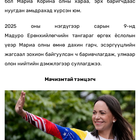
бол
Мариа Корина
олны хараа, эрх баригчдаас
нуугдан амьдрахад хүрсэн юм.
2025 оны нэгдүгээр сарын 9-нд
Мадуро
Ерөнхийлөгчийн
тангараг өргөх ёслолын
үеэр
Мариа олны өмнө
дахин гарч, эсэргүүцлийн
жагсаал зохион байгуулсан ч баривчлагда
ж, улмаар
олон нийтийн дэмжлэгээр
суллагджээ.
Мачизмтай тэмцэгч