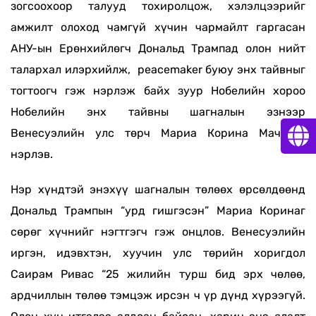
зогсоохоор талууд тохиролцож, хэлэлцээрийг
амжилт олоход чамгүй хүчин чармайлт гаргасан
АНУ-ын Ерөнхийлөгч Дональд Трампад олон нийт
талархал илэрхийлж, peacemaker буюу энх тайвныг
тогтоогч гэж нэрлэж байх зуур
Нобелийн хороо
Нобелийн энх тайвны шагналын эзнээр
Венесуэлийн улс төрч Мариа Корина Мачадог
нэрлэв.
Нэр хүндтэй энэхүү шагналын төлөөх өрсөлдөөнд
Дональд Трампын “урд гишгэсэн” Мариа Коринаг
сөрөг хүчнийг нэгтгэгч гэж онцлов. Венесуэлийн
иргэн, идэвхтэн, хуучин улс төрийн хоригдол
Саирам Ривас “25 жилийн турш бид эрх чөлөө,
ардчиллын төлөө тэмцэж ирсэн ч үр дүнд хүрээгүй.