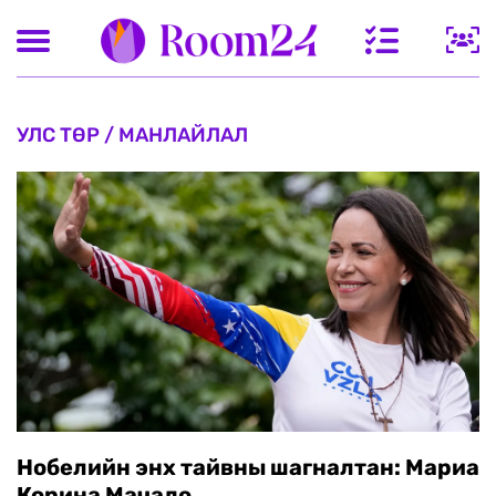
УЛС ТӨР / МАНЛАЙЛАЛ
Нобелийн энх тайвны шагналтан: Мариа
Корина Мачадо