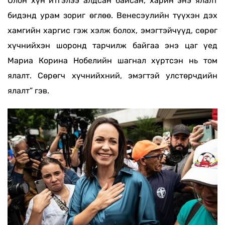
Олон хүн итгэлээ алдсан байсан, харин энэ ялалт
бидэнд урам зориг өглөө. Венесэулийн түүхэн дэх
хамгийн харгис гэж хэлж болох, эмэгтэйчүүд, сөрөг
хүчнийхэн шоронд тарчилж байгаа энэ цаг үед
Мариа Корина Нобелийн шагнал хүртсэн нь том
ялалт. Сөрөгч хүчнийхний, эмэгтэй улстөрчдийн
ялалт” гэв.