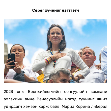
Сөрөг хүчнийг нэгтгэгч
2023 оны
Е
рөнхийлөгчийн сонгуулийн
кампани
эхлэхийн өмнө
Венесуэлийн иргэд түүнийг шинэ
удирдагч
хэмээн
харж байв.
Мариа Корина
либерал