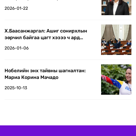
2026-01-22
Х.Баасанжаргал: Ашиг сонирхлын
зөрчил байгаа цагт хэзээ ч ард
түмнийг бодсон шийдвэр гарахгүй
2026-01-06
Нобелийн энх тайвны шагналтан:
Мариа Корина Мачадо
2025-10-13