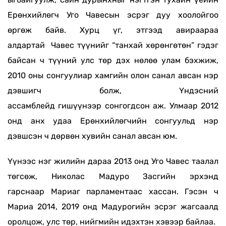
Ерөнхийлөгч Уго Чавесын эсрэг дуу хоолойгоо
өргөж байв. Хурц үг, этгээд авираараа
алдартай Чавес түүнийг “танхай хөрөнгөтөн” гэдэг
байсан ч түүний улс төр дэх нөлөө улам бэхжиж,
2010 оны сонгуулиар хамгийн олон санал авсан нэр
дэвшигч болж, Үндэсний
ассамблейд гишүүнээр сонгогдсон аж.
Улмаар 2012
онд анх удаа Ерөнхийлөгчийн сонгуульд нэр
дэвшсэн ч дөрвөн хувийн санал авсан юм.
Үүнээс нэг жилийн дараа 2013 онд Уго Чавес таалал
төгсөж, Николас Мадуро Засгийн эрхэнд
гарснаар Мариаг парламентаас хассан. Гэсэн ч
Мариа 2014, 2019 онд Мадурогийн эсрэг жагсаалд
оролцож, улс төр, нийгмийн идэхтэн хэвээр байлаа.