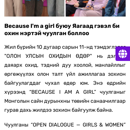
Because I'm a girl буюу Яагаад гэвэл би
охин нэртэй чуулган боллоо
Жил бүрийн 10 дугаар сарын 11-нд тэмдэглэдэг
"ОЛОН УЛСЫН ОХИДЫН ӨДӨР" нь дэлхий
даяарх охид, тэдний дуу хоолой, манлайллыг
өргөжүүлэх олон талт үйл ажиллагаа зохион
байгуулагддаг чухал өдөр юм. Энэ өдрийн
хүрээнд “BECAUSE I AM A GIRL” чуулганыг
Монголын сайн дурынхны төвийн санаачилгаар
гурав дахь жилдээ зохион байгуулж байна.
Чуулганы “OPEN DIALOGUE — GIRLS & WOMEN”