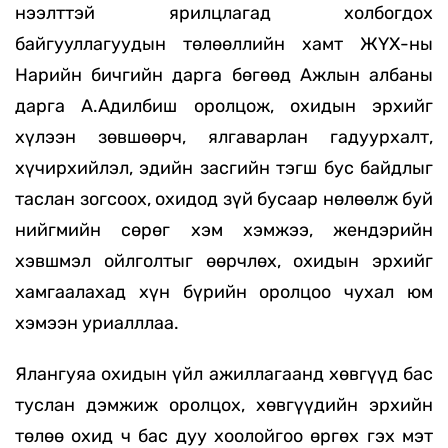
нээлттэй ярилцлагад холбогдох
байгууллагуудын төлөөллийн хамт ЖҮХ-ны
Нарийн бичгийн дарга бөгөөд Ажлын албаны
дарга А.Адилбиш оролцож, охидын эрхийг
хүлээн зөвшөөрч, ялгаварлан гадуурхалт,
хүчирхийлэл, эдийн засгийн тэгш бус байдлыг
таслан зогсоох, охидод зүй бусаар нөлөөлж буй
нийгмийн сөрөг хэм хэмжээ, жендэрийн
хэвшмэл ойлголтыг өөрчлөх, охидын эрхийг
хамгаалахад хүн бүрийн оролцоо чухал юм
хэмээн уриалллаа.
Ялангуяа охидын үйл ажиллагаанд хөвгүүд бас
туслан дэмжиж оролцох, хөвгүүдийн эрхийн
төлөө охид ч бас дуу хоолойгоо өргөх гэх мэт