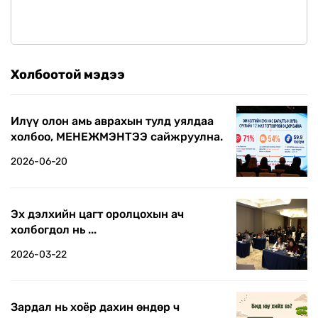
Холбоотой мэдээ
Илүү олон амь аврахын тулд уялдаа
холбоо, МЕНЕЖМЭНТЭЭ сайжруулна.
2026-06-20
Эх дэлхийн цагт оролцохын ач
холбогдол нь ...
2026-03-22
Зардал нь хоёр дахин өндөр ч