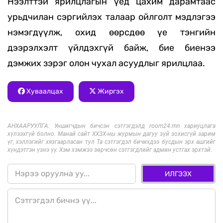
Нээлттэй ярилцлагын үед цахим дарамтаас
урьдчилан сэргийлэх талаар ойлголт мэдлэгээ
нэмэгдүүлж, охид өөрсдөө үе тэнгийн
дээрэлхэлт үйлдэхгүй байж, бие биенээ
дэмжих зэрэг олон чухал асуудлыг ярилцлаа.
Хуваалцах
Жиргэх
АНХААРУУЛГА: Уншигчдын бичсэн сэтгэгдэлд room24.mn хариуцлага
хүлээхгүй болно. Манай сайт ХХЗХ-ны журмын дагуу зүй зохисгүй зарим
үг, хэллэгийг хязгаарласан тул Та сэтгэгдэл бичихдээ бусдын эрх ашгийг
хүндэтгэн үзнэ үү. Хэм хэмжээ зөрчсөн сэтгэгдлийг админ устгах эрхтэй.
ИЛГЭЭХ