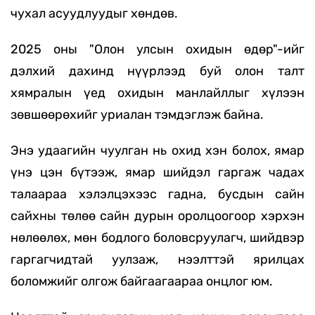
чухал асуудлуудыг хөндөв.
2025 оны "Олон улсын охидын өдөр"-ийг
дэлхий дахинд нүүрлээд буй олон талт
хямралын үед охидын манлайллыг хүлээн
зөвшөөрөхийг уриалан тэмдэглэж байна.
Энэ удаагийн чуулган нь охид хэн болох, ямар
үнэ цэн бүтээж, ямар шийдэл гаргаж чадах
талаараа хэлэлцэхээс гадна, бусдын сайн
сайхны төлөө сайн дурын оролцоогоор хэрхэн
нөлөөлөх, мөн бодлого боловсруулагч, шийдвэр
гаргагчидтай уулзаж, нээлттэй ярилцах
боломжийг олгож байгаагаараа онцлог юм.